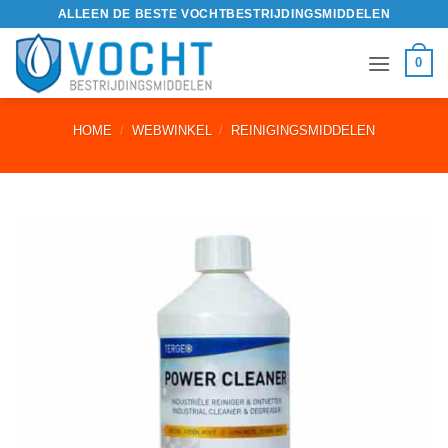
Ga
ALLEEN DE BESTE VOCHTBESTRIJDINGSMIDDELEN
naar
inhoud
0
HOME
/
WEBWINKEL
/
REINIGINGSMIDDELEN